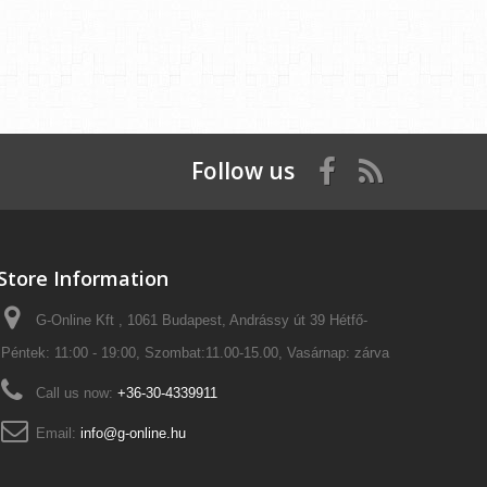
Follow us
Store Information
G-Online Kft , 1061 Budapest, Andrássy út 39 Hétfő-
Péntek: 11:00 - 19:00, Szombat:11.00-15.00, Vasárnap: zárva
Call us now:
+36-30-4339911
Email:
info@g-online.hu