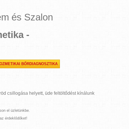
em és Szalon
etika -
OZMETIKAI BŐRDIAGNOSZTIKA
d csillogása helyett, üde feltöltődést kínálunk
son el üzletünkbe.
 az érdeklődőket!