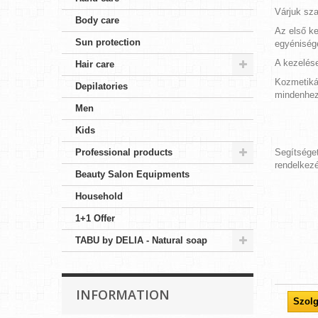
Várjuk sza
Body care
Az első ke
Sun protection
egyéniség
A kezelés
Hair care
Kozmetiká
Depilatories
mindenhez 
Men
Kids
Professional products
Segítsége
rendelkezé
Beauty Salon Equipments
Household
1+1 Offer
TABU by DELIA - Natural soap
INFORMATION
Szolg