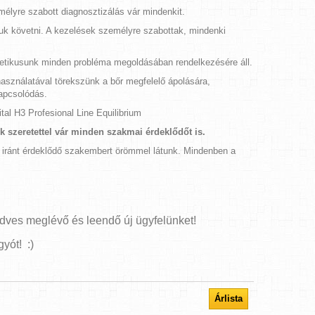
mélyre szabott diagnosztizálás vár mindenkit.
djuk követni. A kezelések személyre szabottak, mindenki
metikusunk minden probléma megoldásában rendelkezésére áll.
sználatával törekszünk a bőr megfelelő ápolására,
kapcsolódás.
tal H3 Profesional Line Equilibrium
 szeretettel vár minden szakmai érdeklődőt is.
iránt érdeklődő szakembert örömmel látunk. Mindenben a
dves meglévő és leendő új ügyfelünket!
yót! :)
Árlista