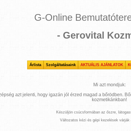
G-Online Bemutatóter
- Gerovital Kozm
Árlista
Szolgáltatásaink
AKTUÁLIS AJÁNLATOK
K
Mi azt mondjuk:
zépség azt jelenti, hogy igazán jól érzed magad a bőrödben. Bőrö
kozmetikánkban!
Készüljön csúcsformában az őszre, látogas
Változatos kézi és gépi kezelések várják