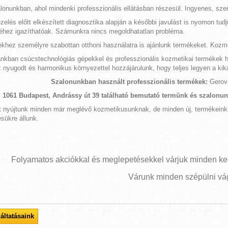
lonunkban, ahol mindenki professzionális ellátásban részesül. Ingyenes, sze
zelés előtt elkészített diagnosztika alapján a későbbi javulást is nyomon tu
éhez igazíthatóak. Számunkra nincs megoldhatatlan probléma.
ekhez személyre szabottan otthoni használatra is ajánlunk termékeket. Koz
nkban csúcstechnológiás gépekkel és professzionális kozmetikai termékek ha
nyugodt és harmonikus környezettel hozzájárulunk, hogy teljes legyen a ki
Szalonunkban használt professzionális termékek:
Gerovi
1061 Budapest, Andrássy út 39 található bemutató termünk és szalonunk
t nyújtunk minden már meglévő kozmetikusunknak, de minden új, termékeink 
sükre állunk.
Folyamatos akciókkal és meglepetésekkel várjuk minden ke
Várunk minden szépülni vág
áltatásaink