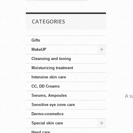
CATEGORIES
Gifts
MakeUP
Cleansing and toning
Moisturizing treatment
Intensive skin care
CC, DD Creams
Serums, Ampoules
A s
Sensitive eye zone care
Dermo-cosmetics
Special skin care
Hand care