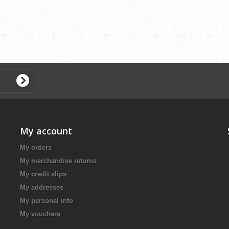
My account
My orders
My merchandise returns
My credit slips
My addresses
My personal info
My vouchers