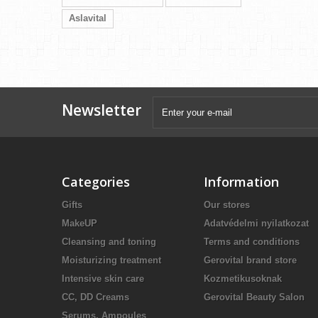
Aslavital
Newsletter
Categories
Information
Gifts
Our stores
MakeUP
Adatvédelmi nyilatkozat
Cleansing and toning
Terms and conditions
Moisturizing treatment
Gerovital brand store
Intensive skin care
Kozmetikusoknak
CC, DD Creams
Gerovital Beauty Salon
Serums, Ampoules