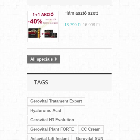
Hámlasztó szett
13 799 Ft‎
16 998 Ft‎
All specials
TAGS
Gerovital Tratament Expert
Hyaluronic Acid
Gerovital H3 Evolution
Gerovital Plant FORTE
CC Cream
Aslavital Lift Instant
Gerovital SUN