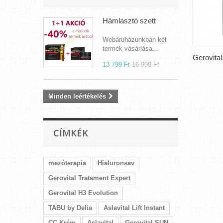
Hámlasztó szett
Webáruházunkban két
termék vásárlása...
Gerovital.
13 799 Ft‎
16 998 Ft‎
Minden leértékelés
CÍMKÉK
mezóterapia
Hialuronsav
Gerovital Tratament Expert
Gerovital H3 Evolution
TABU by Delia
Aslavital Lift Instant
CC Krém
Aslavital
Gerovital SUN