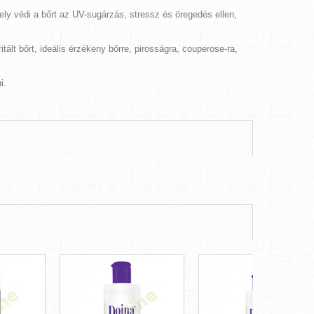
ly védi a bőrt az UV-sugárzás, stressz és öregedés ellen,
itált bőrt, ideális érzékeny bőrre, pirosságra, couperose-ra,
i.