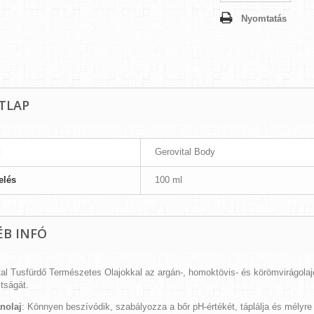
Nyomtatás
TLAP
d
Gerovital Body
elés
100 ml
ÉB INFÓ
tal Tusfürdő Természetes Olajokkal az argán-, homoktövis- és körömvirágol
ltságát.
nolaj
: Könnyen beszívódik, szabályozza a bőr pH-értékét, táplálja és mélyre