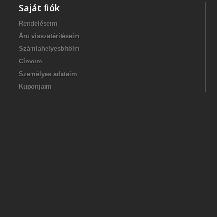
Saját fiók
Rendeléseim
Áru visszatérítéseim
Számlahelyesbítőim
Címeim
Személyes adataim
Kuponjaim