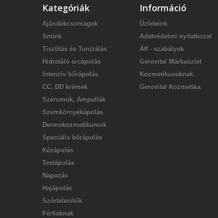
Kategóriák
Információ
Ajándékcsomagok
Üzleteink
Smink
Adatvédelmi nyilatkozat
Tisztítás és Tonizálás
Áff - szabályok
Hidratáló arcápolás
Gerovital Márkaüzlet
Intenzív bőrápolás
Kozmetikusoknak
CC, DD krémek
Gerovital Kozmetika
Szérumok, Ampullák
Szemkörnyékápolás
Dermokozmetikumok
Speciális bőrápolás
Kézápolás
Testápolás
Napozás
Hajápolás
Szőrtelenítők
Férfiaknak