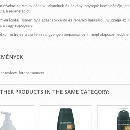
ktövisolaj
: Antioxidánsok, vitaminok és ásványi anyagok kombinációja, ame
tja a regenerációt.
mvirágolaj
: Ismert gyulladáscsökkentő és reparáló hatásáról, nyugtatja az irr
ra vagy napégésre.
lat
: Testre és arcra felvinni, gyengén bemasszírozni, majd alaposan leöblíten
EMÉNYEK
er reviews for the moment.
OTHER PRODUCTS IN THE SAME CATEGORY: