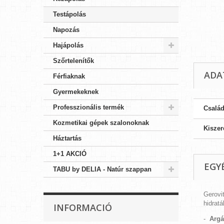
Testápolás
Napozás
Hajápolás
Szőrtelenítők
ADA
Férfiaknak
Gyermekeknek
Professzionális termék
Csalá
Kozmetikai gépek szalonoknak
Kiszer
Háztartás
1+1 AKCIÓ
EGY
TABU by DELIA - Natúr szappan
Gerovi
hidratá
INFORMACIÓ
-
Argá