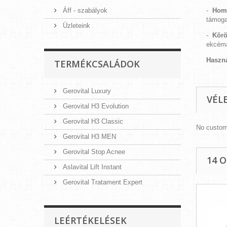
Áff - szabályok
-
Homo
támoga
Üzleteink
-
Körö
ekcémá
Haszná
TERMÉKCSALÁDOK
Gerovital Luxury
VÉL
Gerovital H3 Evolution
Gerovital H3 Classic
No custom
Gerovital H3 MEN
Gerovital Stop Acnee
14 
Aslavital Lift Instant
Gerovital Tratament Expert
LEÉRTÉKELÉSEK