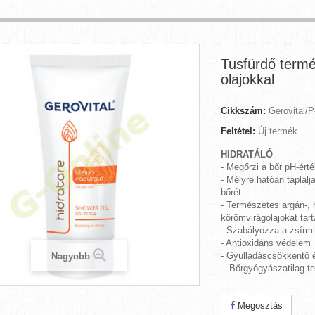
Tusfürdő term
olajokkal
Cikkszám:
Gerovital/P
Feltétel:
Új termék
HIDRATÁLÓ
- Megőrzi a bőr pH-érté
- Mélyre hatóan táplálja
bőrét
- Természetes argán-,
körömvirágolajokat tar
- Szabályozza a zsírm
- Antioxidáns védelem
- Gyulladáscsökkentő é
Nagyobb
- Bőrgyógyászatilag te
Megosztás