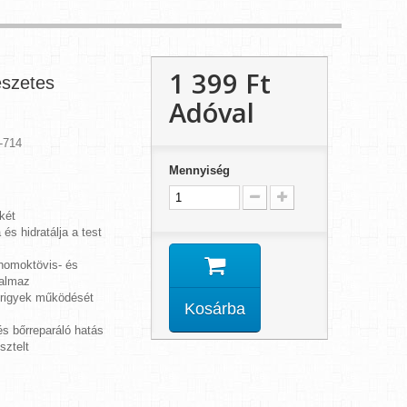
1 399 Ft‎
észetes
Adóval
-714
Mennyiség
két
 és hidratálja a test
 homoktövis- és
talmaz
irigyek működését
Kosárba
s bőrreparáló hatás
sztelt