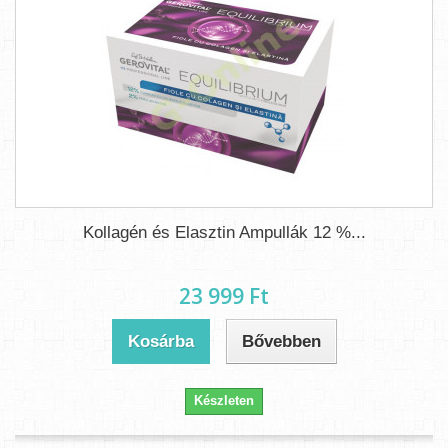
Kollagén és Elasztin Ampullák 12 %...
23 999 Ft‎
Kosárba
Bővebben
Készleten