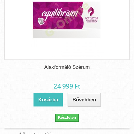
Alakformáló Szérum
24 999 Ft‎
Kosárba
Bővebben
Készleten