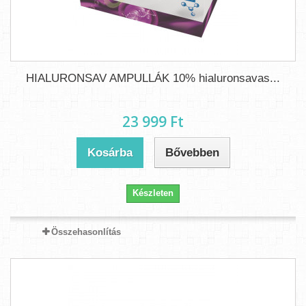
HIALURONSAV AMPULLÁK 10% hialuronsavas...
23 999 Ft‎
Kosárba
Bővebben
Készleten
Összehasonlítás