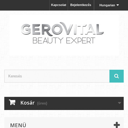
Kapcsolat
Bejelentkezés
Hungarian
Kosár
(üres)
MENÜ