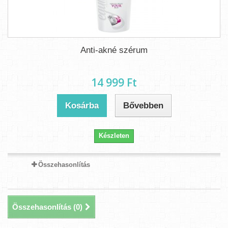
Anti-akné szérum
14 999 Ft‎
Kosárba
Bővebben
Készleten
Összehasonlítás
Összehasonlítás (
0
)