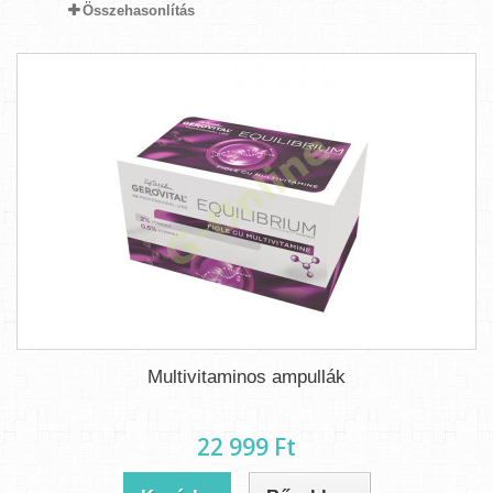
Összehasonlítás
Multivitaminos ampullák
22 999 Ft‎