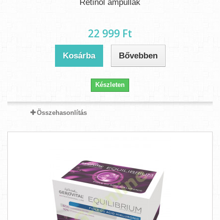
Retinol ampullák
22 999 Ft‎
Kosárba
Bővebben
Készleten
Összehasonlítás