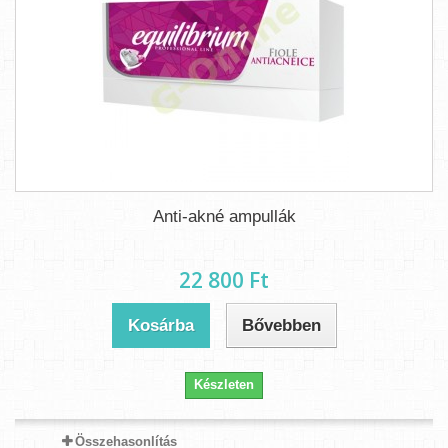
Anti-akné ampullák
22 800 Ft‎
Kosárba
Bővebben
Készleten
Összehasonlítás