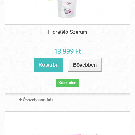
Hidratáló Szérum
13 999 Ft‎
Kosárba
Bővebben
Készleten
Összehasonlítás