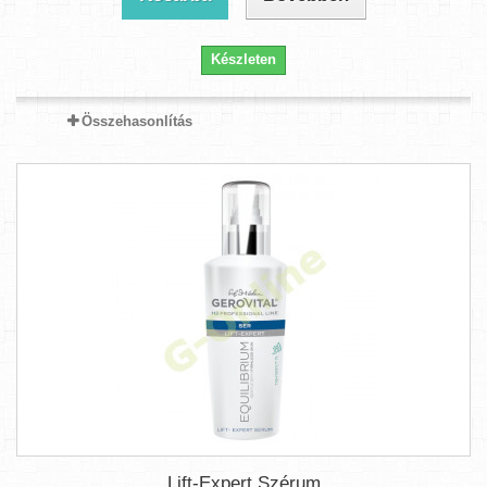
Készleten
Összehasonlítás
Lift-Expert Szérum